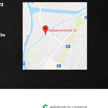
23
.be
webdesign by conversal