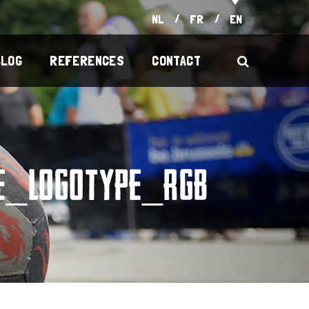
NL
FR
EN
BLOG
REFERENCES
CONTACT
IE_LOGOTYPE_RGB