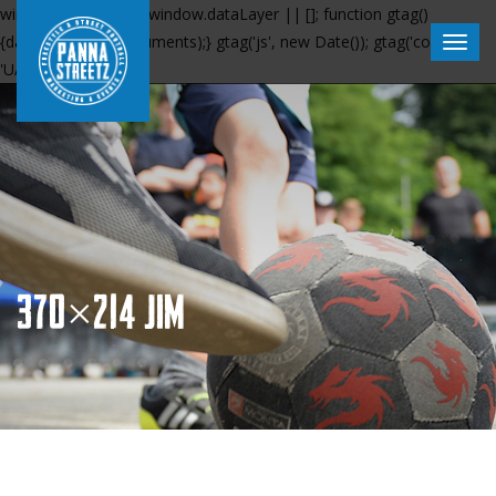
window.dataLayer = window.dataLayer || []; function gtag()
{dataLayer.push(arguments);} gtag('js', new Date()); gtag('config',
'UA-120837335-1');
370×214 JIM