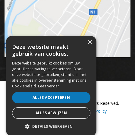
×
Deze website maakt
gebruik van cookies.
Deze website gebruikt cookies om uw
gebruikerservaring te verbeteren. Door
onze website te gebruiken, stemt u in met
alle cookies in overeenstemming met ons
Cookiebeleid.
Lees verder
ALLES ACCEPTEREN
Copyright © 2018 Panna Streetz. All Rights Reserved.
Sitemap
–
Cookie Policy
–
Privacy Policy
ALLES AFWIJZEN
webdesign by conversal
DETAILS WEERGEVEN