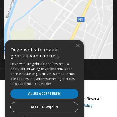
×
Deze website maakt
gebruik van cookies.
Deze website gebruikt cookies om uw
gebruikerservaring te verbeteren. Door
onze website te gebruiken, stemt u in met
alle cookies in overeenstemming met ons
Cookiebeleid.
Lees verder
ALLES ACCEPTEREN
Copyright © 2018 Panna Streetz. All Rights Reserved.
Sitemap
–
Cookie Policy
–
Privacy Policy
ALLES AFWIJZEN
webdesign by conversal