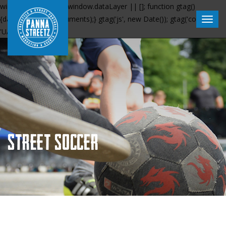
window.dataLayer = window.dataLayer || []; function gtag()
{dataLayer.push(arguments);} gtag('js', new Date()); gtag('config',
'UA-120837335-1');
STREET SOCCER