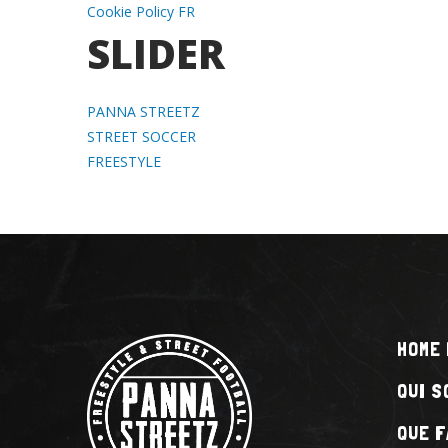
Cookie Policy FR
SLIDER
PANNA STREETZ
STREET SOCCER
FREESTYLE
HOME
QUI 
QUE 